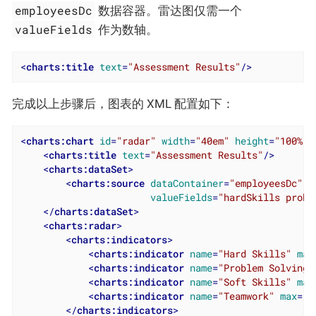
employeesDc
数据容器。雷达图仅需一个
valueFields
作为数轴。
<
charts:title
text
=
"Assessment Results"
/>
完成以上步骤后，图表的 XML 配置如下：
<
charts:chart
id
=
"radar"
width
=
"40em"
height
=
"100%"
<
charts:title
text
=
"Assessment Results"
/>
<
charts:dataSet
>
<
charts:source
dataContainer
=
"employeesDc"
valueFields
=
"hardSkills probl
</
charts:dataSet
>
<
charts:radar
>
<
charts:indicators
>
<
charts:indicator
name
=
"Hard Skills"
max
<
charts:indicator
name
=
"Problem Solving"
<
charts:indicator
name
=
"Soft Skills"
max
<
charts:indicator
name
=
"Teamwork"
max
=
"5
</
charts:indicators
>