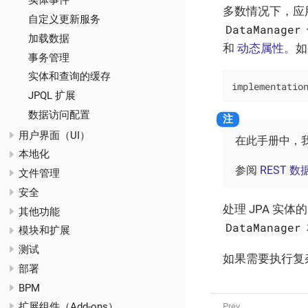
实体事件
多数情况下，应用
自定义更新服务
DataManager
加载数据
和
动态属性
。如
事务管理
实体和查询的缓存
implementatio
JPQL 扩展
数据访问配置
用户界面（UI）
在此手册中，
本地化
参阅
REST 
文件管理
安全
处理 JPA 实
其他功能
DataManager
模块和扩展
测试
如果需要执行复杂
部署
BPM
扩展组件（Add-ons）