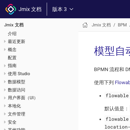
Jmix 文档
版本 3
Jmix 文档
BPM
Jmix 文档
介绍
最近更新
模型自
概念
配置
指南
BPMN 流程和
使用 Studio
数据模型
使用下列
Flow
数据访问
flowable
用户界面（UI）
本地化
默认值是：
文件管理
flowable
安全
location