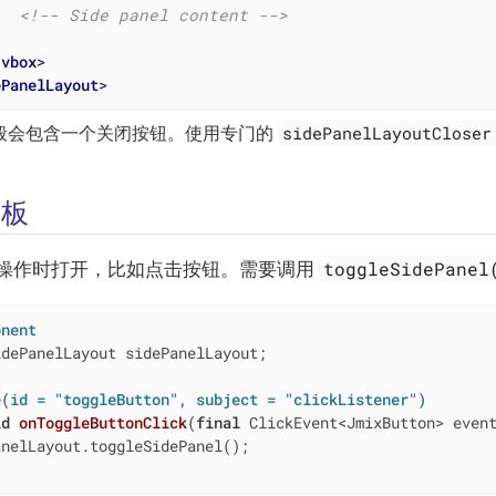
<!-- Side panel content -->
/
vbox
>
ePanelLayout
>
sidePanelLayoutCloser
般会包含一个关闭按钮。使用专门的
面板
toggleSidePanel
操作时打开，比如点击按钮。需要调用
onent
dePanelLayout sidePanelLayout;

e(id = "toggleButton", subject = "clickListener")
id
onToggleButtonClick
(
final
 ClickEvent<JmixButton> even
nelLayout.toggleSidePanel();
