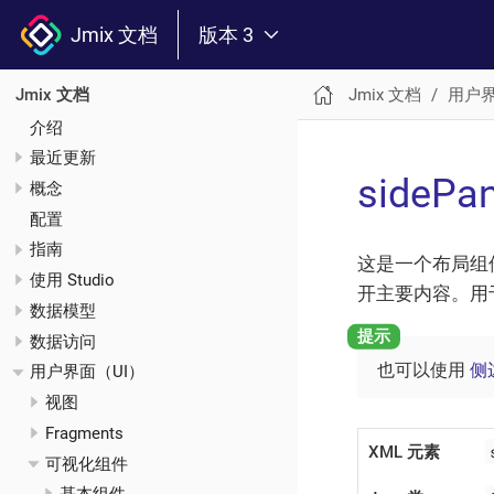
Jmix 文档
版本 3
Jmix 文档
用户界
Jmix 文档
介绍
最近更新
sideP
概念
配置
指南
这是一个布局组
使用 Studio
开主要内容。用
数据模型
数据访问
也可以使用
侧
用户界面（UI）
视图
Fragments
XML 元素
可视化组件