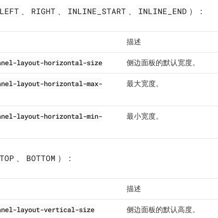
LEFT
RIGHT
INLINE_START
INLINE_END
、
、
、
）：
描述
anel-layout-horizontal-size
侧边面板的默认宽度。
anel-layout-horizontal-max-
最大宽度。
anel-layout-horizontal-min-
最小宽度。
TOP
BOTTOM
、
）：
描述
anel-layout-vertical-size
侧边面板的默认高度。