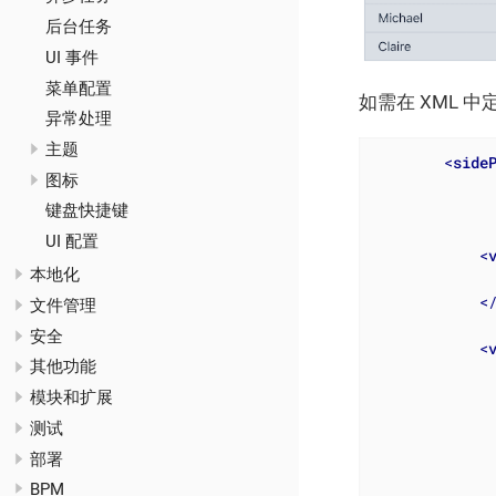
后台任务
UI 事件
菜单配置
如需在 XML 
异常处理
主题
<
side
图标
键盘快捷键
UI 配置
<
本地化
<
文件管理
安全
<
其他功能
模块和扩展
测试
部署
BPM