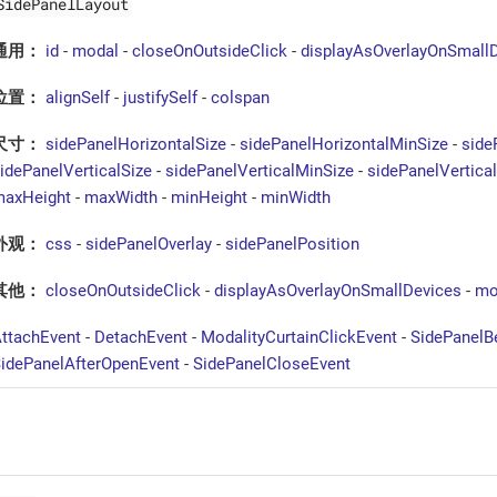
SidePanelLayout
通用：
id
-
modal
-
closeOnOutsideClick
-
displayAsOverlayOnSmall
位置：
alignSelf
-
justifySelf
-
colspan
尺寸：
sidePanelHorizontalSize
-
sidePanelHorizontalMinSize
-
side
idePanelVerticalSize
-
sidePanelVerticalMinSize
-
sidePanelVertica
axHeight
-
maxWidth
-
minHeight
-
minWidth
外观：
css
-
sidePanelOverlay
-
sidePanelPosition
其他：
closeOnOutsideClick
-
displayAsOverlayOnSmallDevices
-
mo
ttachEvent
-
DetachEvent
-
ModalityCurtainClickEvent
-
SidePanelB
idePanelAfterOpenEvent
-
SidePanelCloseEvent