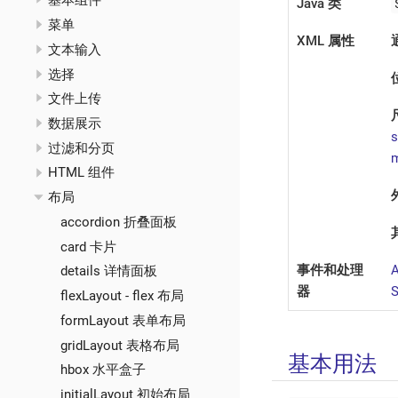
基本组件
Java 类
菜单
XML 属性
文本输入
选择
文件上传
数据展示
s
过滤和分页
m
HTML 组件
布局
accordion 折叠面板
card 卡片
事件和处理
A
details 详情面板
器
S
flexLayout - flex 布局
formLayout 表单布局
gridLayout 表格布局
基本用法
hbox 水平盒子
initialLayout 初始布局