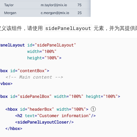
sidePanelLayout
中定义该组件，请使用
元素，并为其提供
PanelLayout
id
=
"sidePanelLayout"
width
=
"100%"
height
=
"100%"
>
vbox
id
=
"contentBox"
>
<!-- Main content -->
/
vbox
>
vbox
id
=
"sidePanelBox"
width
=
"100%"
height
=
"100%"
>
<
hbox
id
=
"headerBox"
width
=
"100%"
>
<
h2
text
=
"Customer information"
/>
<
sidePanelLayoutCloser
/>
</
hbox
>