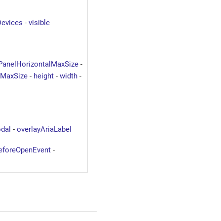
Devices
-
visible
PanelHorizontalMaxSize
-
lMaxSize
-
height
-
width
-
dal
-
overlayAriaLabel
eforeOpenEvent
-