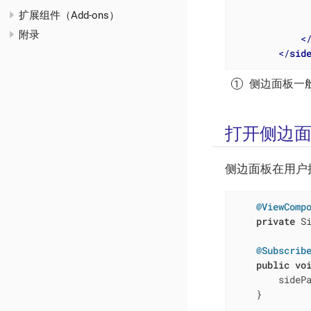
扩展组件（Add-ons）
附录
<
</
sid
侧边面板一
打开侧边
侧边面板在用户
@ViewComp
private
 Si
@Subscrib
public
vo
        sidePa
    }