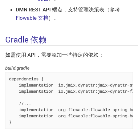
DMN REST API
端点，支持管理决策表（参考
Flowable 文档
）。
Gradle 依赖
如需使用 API，需要添加一些特定的依赖：
build.gradle
dependencies {

    implementation 'io.jmix.dynattr:jmix-dynattr-star
    implementation 'io.jmix.dynattr:jmix-dynattr-flow
    //...

    implementation 'org.flowable:flowable-spring-boot
    implementation 'org.flowable:flowable-spring-boot
}