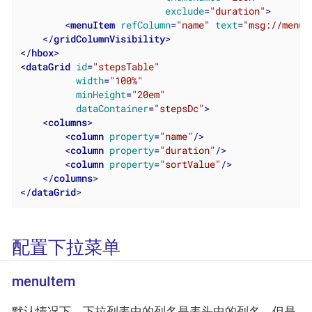
exclude
=
"duration"
>
<
menuItem
refColumn
=
"name"
text
=
"msg://menuI
</
gridColumnVisibility
>
</
hbox
>
<
dataGrid
id
=
"stepsTable"
width
=
"100%"
minHeight
=
"20em"
dataContainer
=
"stepsDc"
>
<
columns
>
<
column
property
=
"name"
/>
<
column
property
=
"duration"
/>
<
column
property
=
"sortValue"
/>
</
columns
>
</
dataGrid
>
配置下拉菜单
menuItem
默认情况下，下拉列表中的列名是表头中的列名。但是