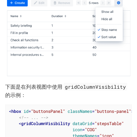
gridColumnVisibility
下面是在列表视图中使用
的示例：
<
hbox
id
=
"buttonsPanel"
classNames
=
"buttons-panel"
>
<!-- ... -->
<
gridColumnVisibility
dataGrid
=
"stepsTable"
icon
=
"COG"
themeNames
=
"icon"