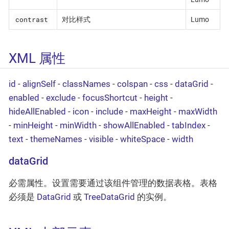
contrast
对比样式
Lumo
XML 属性
id
-
alignSelf
-
classNames
-
colspan
-
css
-
dataGrid
-
enabled
-
exclude
-
focusShortcut
-
height
-
hideAllEnabled
-
icon
-
include
-
maxHeight
-
maxWidth
-
minHeight
-
minWidth
-
showAllEnabled
-
tabIndex
-
text
-
themeNames
-
visible
-
whiteSpace
-
width
dataGrid
必需属性。设置需要通过该组件管理的数据表格。表格
必须是
DataGrid
或
TreeDataGrid
的实例。