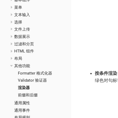
基本组件
菜单
文本输入
选择
文件上传
数据展示
过滤和分页
HTML 组件
布局
其他功能
按条件渲染
Formatter 格式化器
绿色对勾标
Validator 验证器
渲染器
前缀和后缀
通用属性
通用事件
布局规则