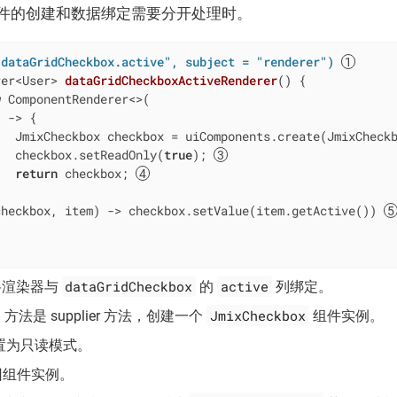
件的创建和数据绑定需要分开处理时。
"dataGridCheckbox.active", subject = "renderer")
rer<User> 
dataGridCheckboxActiveRenderer
()
{

w
 ComponentRenderer<>(

 -> {

   JmixCheckbox checkbox = uiComponents.create(JmixCheck
   checkbox.setReadOnly(
true
); 
return
 checkbox; 


checkbox, item) -> checkbox.setValue(item.getActive()) 
dataGridCheckbox
active
渲染器与
的
列绑定。
JmixCheckbox
a 方法是 supplier 方法，创建一个
组件实例。
置为只读模式。
 返回组件实例。