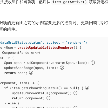
item.getActive()
er 方法接收组件和当前项，然后从
获取复选框
据项的更新比之前的示例需要更多的控制时。更新回调可以
新的组件。
"dataGridStatus.status", subject = "renderer")
rer<User> 
createUpdatableStatusRenderer
()
{

w
 ComponentRenderer<>(

em -> {

   Span span = uiComponents.create(Span.class); 
   updateSpanBadge(span, item); 
return
 span; 


omponent, item) -> {

if
 (item.getOnboardingStatus() == 
null
) { 
       updateUnknownStatus(component); 
return
 component; 
   } 
else
 {
