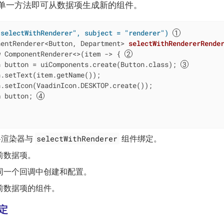
单一方法即可从数据项生成新的组件。
"selectWithRenderer", subject = "renderer")
nentRenderer<Button, Department> 
selectWithRendererRende
w
 ComponentRenderer<>(item -> { 
n button = uiComponents.create(Button.class); 
.setText(item.getName());

.setIcon(VaadinIcon.DESKTOP.create());

n
 button; 
selectWithRenderer
渲染器与
组件绑定。
前数据项。
同一个回调中创建和配置。
前数据项的组件。
定