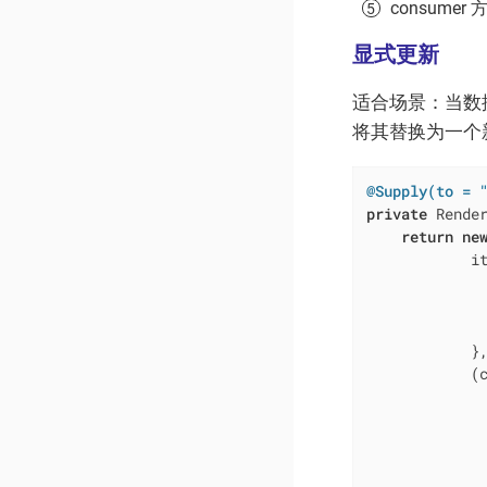
consum
显式更新
适合场景：当数
将其替换为一个
@Supply(to = 
private
 Rende
return
ne
            it
             
             
            },
            (c
             
             