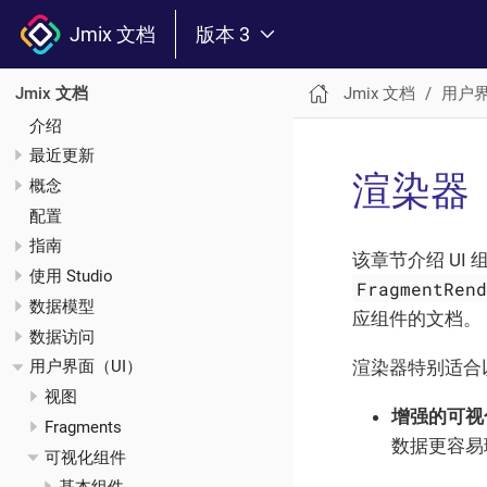
Jmix 文档
版本 3
Jmix 文档
用户界
Jmix 文档
介绍
最近更新
渲染器
概念
配置
指南
该章节介绍 UI
使用 Studio
FragmentRen
数据模型
应组件的文档。
数据访问
渲染器特别适合
用户界面（UI）
视图
增强的可视
Fragments
数据更容易
可视化组件