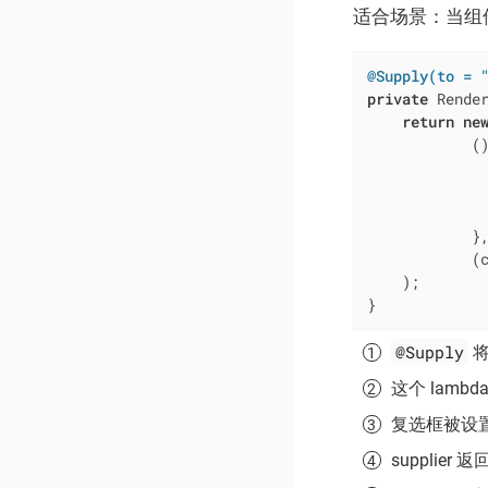
适合场景：当组
@Supply(to = 
private
 Rende
return
ne
            ()
             
             
            },
            (
    );

}
@Supply
将
这个 lambd
复选框被设
supplier